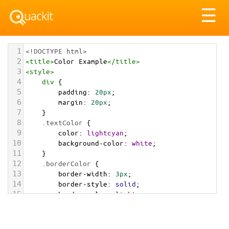
Tog
☰
nav
1
<!DOCTYPE html>
2
<
title
>
Color Example
</
title
>
3
<
style
>
4
div
 {
5
padding
: 
20px
;
6
margin
: 
20px
;
7
    }
8
.textColor
 {
9
color
: 
lightcyan
;
10
background-color
: 
white
;
11
    }
12
.borderColor
 {
13
border-width
: 
3px
;
14
border-style
: 
solid
;
15
border-color
: 
lightcyan
;
16
    }
17
.backgroundColor
 {
18
background-color
: 
lightcyan
;