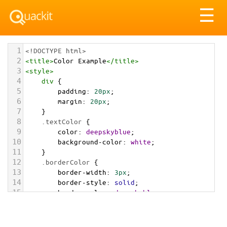
Tog
☰
nav
1
<!DOCTYPE html>
2
<
title
>
Color Example
</
title
>
3
<
style
>
4
div
 {
5
padding
: 
20px
;
6
margin
: 
20px
;
7
    }
8
.textColor
 {
9
color
: 
deepskyblue
;
10
background-color
: 
white
;
11
    }
12
.borderColor
 {
13
border-width
: 
3px
;
14
border-style
: 
solid
;
15
border-color
: 
deepskyblue
;
16
    }
17
.backgroundColor
 {
18
background-color
: 
deepskyblue
;