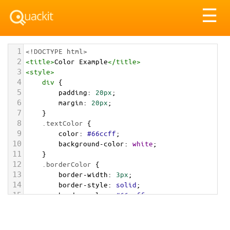
Tog
☰
nav
1
<!DOCTYPE html>
2
<
title
>
Color Example
</
title
>
3
<
style
>
4
div
 {
5
padding
: 
20px
;
6
margin
: 
20px
;
7
    }
8
.textColor
 {
9
color
: 
#66ccff
;
10
background-color
: 
white
;
11
    }
12
.borderColor
 {
13
border-width
: 
3px
;
14
border-style
: 
solid
;
15
border-color
: 
#66ccff
;
16
    }
17
.backgroundColor
 {
18
background-color
: 
#66ccff
;