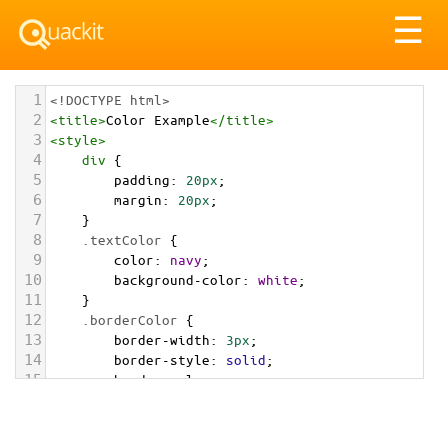
Tog
☰
nav
1
<!DOCTYPE html>
2
<
title
>
Color Example
</
title
>
3
<
style
>
4
div
 {
5
padding
: 
20px
;
6
margin
: 
20px
;
7
    }
8
.textColor
 {
9
color
: 
navy
;
10
background-color
: 
white
;
11
    }
12
.borderColor
 {
13
border-width
: 
3px
;
14
border-style
: 
solid
;
15
border-color
: 
navy
;
16
    }
17
.backgroundColor
 {
18
background-color
: 
navy
;