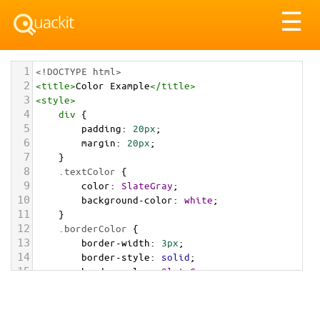
Tog
☰
nav
1
<!DOCTYPE html>
2
<
title
>
Color Example
</
title
>
3
<
style
>
4
div
 {
5
padding
: 
20px
;
6
margin
: 
20px
;
7
    }
8
.textColor
 {
9
color
: 
SlateGray
;
10
background-color
: 
white
;
11
    }
12
.borderColor
 {
13
border-width
: 
3px
;
14
border-style
: 
solid
;
15
border-color
: 
SlateGray
;
16
    }
17
.backgroundColor
 {
18
background-color
: 
SlateGray
;