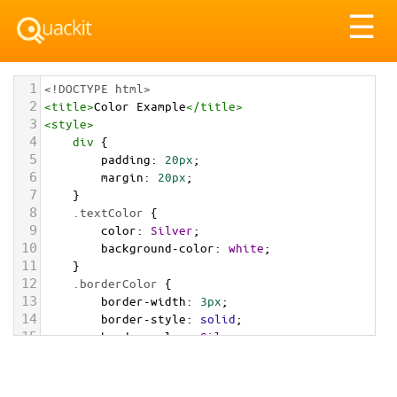
Tog
☰
nav
1
<!DOCTYPE html>
2
<
title
>
Color Example
</
title
>
3
<
style
>
4
div
 {
5
padding
: 
20px
;
6
margin
: 
20px
;
7
    }
8
.textColor
 {
9
color
: 
Silver
;
10
background-color
: 
white
;
11
    }
12
.borderColor
 {
13
border-width
: 
3px
;
14
border-style
: 
solid
;
15
border-color
: 
Silver
;
16
    }
17
.backgroundColor
 {
18
background-color
: 
Silver
;