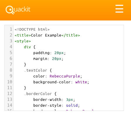
Tog
☰
nav
1
<!DOCTYPE html>
2
<
title
>
Color Example
</
title
>
3
<
style
>
4
div
 {
5
padding
: 
20px
;
6
margin
: 
20px
;
7
    }
8
.textColor
 {
9
color
: 
RebeccaPurple
;
10
background-color
: 
white
;
11
    }
12
.borderColor
 {
13
border-width
: 
3px
;
14
border-style
: 
solid
;
15
border-color
: 
RebeccaPurple
;
16
    }
17
.backgroundColor
 {
18
background-color
: 
RebeccaPurple
;