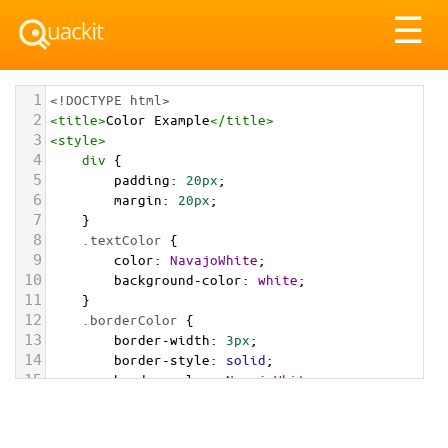
Tog
☰
nav
1
<!DOCTYPE html>
2
<
title
>
Color Example
</
title
>
3
<
style
>
4
div
 {
5
padding
: 
20px
;
6
margin
: 
20px
;
7
    }
8
.textColor
 {
9
color
: 
NavajoWhite
;
10
background-color
: 
white
;
11
    }
12
.borderColor
 {
13
border-width
: 
3px
;
14
border-style
: 
solid
;
15
border-color
: 
NavajoWhite
;
16
    }
17
.backgroundColor
 {
18
background-color
: 
NavajoWhite
;