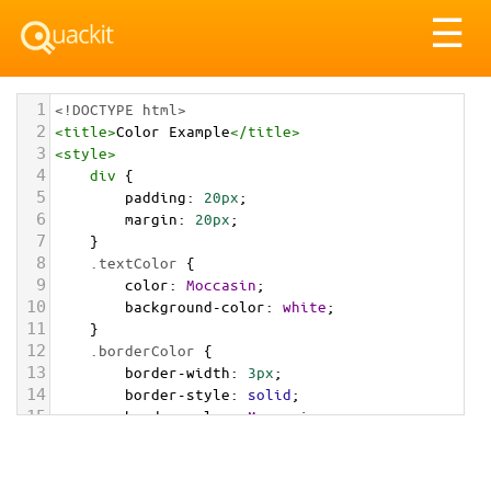
Tog
☰
nav
1
<!DOCTYPE html>
2
<
title
>
Color Example
</
title
>
3
<
style
>
4
div
 {
5
padding
: 
20px
;
6
margin
: 
20px
;
7
    }
8
.textColor
 {
9
color
: 
Moccasin
;
10
background-color
: 
white
;
11
    }
12
.borderColor
 {
13
border-width
: 
3px
;
14
border-style
: 
solid
;
15
border-color
: 
Moccasin
;
16
    }
17
.backgroundColor
 {
18
background-color
: 
Moccasin
;