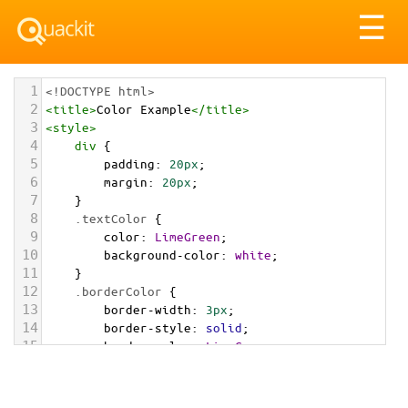
Tog
☰
nav
1
<!DOCTYPE html>
2
<
title
>
Color Example
</
title
>
3
<
style
>
4
div
 {
5
padding
: 
20px
;
6
margin
: 
20px
;
7
    }
8
.textColor
 {
9
color
: 
LimeGreen
;
10
background-color
: 
white
;
11
    }
12
.borderColor
 {
13
border-width
: 
3px
;
14
border-style
: 
solid
;
15
border-color
: 
LimeGreen
;
16
    }
17
.backgroundColor
 {
18
background-color
: 
LimeGreen
;