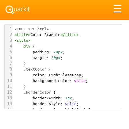
Tog
☰
nav
1
<!DOCTYPE html>
2
<
title
>
Color Example
</
title
>
3
<
style
>
4
div
 {
5
padding
: 
20px
;
6
margin
: 
20px
;
7
    }
8
.textColor
 {
9
color
: 
LightSlateGrey
;
10
background-color
: 
white
;
11
    }
12
.borderColor
 {
13
border-width
: 
3px
;
14
border-style
: 
solid
;
15
border-color
: 
LightSlateGrey
;
16
    }
17
.backgroundColor
 {
18
background-color
: 
LightSlateGrey
;