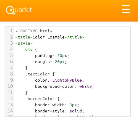
Tog
☰
nav
1
<!DOCTYPE html>
2
<
title
>
Color Example
</
title
>
3
<
style
>
4
div
 {
5
padding
: 
20px
;
6
margin
: 
20px
;
7
    }
8
.textColor
 {
9
color
: 
LightSkyBlue
;
10
background-color
: 
white
;
11
    }
12
.borderColor
 {
13
border-width
: 
3px
;
14
border-style
: 
solid
;
15
border-color
: 
LightSkyBlue
;
16
    }
17
.backgroundColor
 {
18
background-color
: 
LightSkyBlue
;