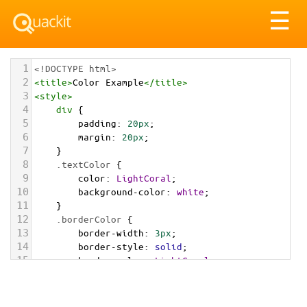
Tog
☰
nav
1
<!DOCTYPE html>
2
<
title
>
Color Example
</
title
>
3
<
style
>
4
div
 {
5
padding
: 
20px
;
6
margin
: 
20px
;
7
    }
8
.textColor
 {
9
color
: 
LightCoral
;
10
background-color
: 
white
;
11
    }
12
.borderColor
 {
13
border-width
: 
3px
;
14
border-style
: 
solid
;
15
border-color
: 
LightCoral
;
16
    }
17
.backgroundColor
 {
18
background-color
: 
LightCoral
;