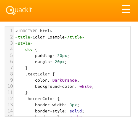
Tog
☰
nav
1
<!DOCTYPE html>
2
<
title
>
Color Example
</
title
>
3
<
style
>
4
div
 {
5
padding
: 
20px
;
6
margin
: 
20px
;
7
    }
8
.textColor
 {
9
color
: 
DarkOrange
;
10
background-color
: 
white
;
11
    }
12
.borderColor
 {
13
border-width
: 
3px
;
14
border-style
: 
solid
;
15
border-color
: 
DarkOrange
;
16
    }
17
.backgroundColor
 {
18
background-color
: 
DarkOrange
;