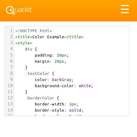
Tog
☰
nav
1
<!DOCTYPE html>
2
<
title
>
Color Example
</
title
>
3
<
style
>
4
div
 {
5
padding
: 
20px
;
6
margin
: 
20px
;
7
    }
8
.textColor
 {
9
color
: 
DarkGray
;
10
background-color
: 
white
;
11
    }
12
.borderColor
 {
13
border-width
: 
3px
;
14
border-style
: 
solid
;
15
border-color
: 
DarkGray
;
16
    }
17
.backgroundColor
 {
18
background-color
: 
DarkGray
;