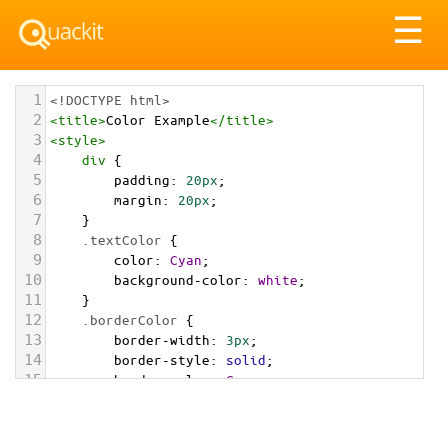
Tog
☰
nav
1
<!DOCTYPE html>
2
<
title
>
Color Example
</
title
>
3
<
style
>
4
div
 {
5
padding
: 
20px
;
6
margin
: 
20px
;
7
    }
8
.textColor
 {
9
color
: 
Cyan
;
10
background-color
: 
white
;
11
    }
12
.borderColor
 {
13
border-width
: 
3px
;
14
border-style
: 
solid
;
15
border-color
: 
Cyan
;
16
    }
17
.backgroundColor
 {
18
background-color
: 
Cyan
;