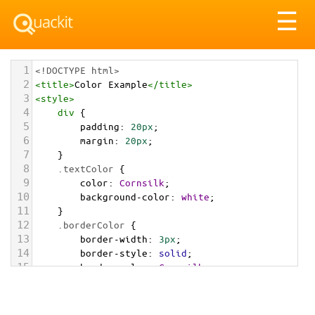
Tog
☰
nav
1
<!DOCTYPE html>
2
<
title
>
Color Example
</
title
>
3
<
style
>
4
div
 {
5
padding
: 
20px
;
6
margin
: 
20px
;
7
    }
8
.textColor
 {
9
color
: 
Cornsilk
;
10
background-color
: 
white
;
11
    }
12
.borderColor
 {
13
border-width
: 
3px
;
14
border-style
: 
solid
;
15
border-color
: 
Cornsilk
;
16
    }
17
.backgroundColor
 {
18
background-color
: 
Cornsilk
;