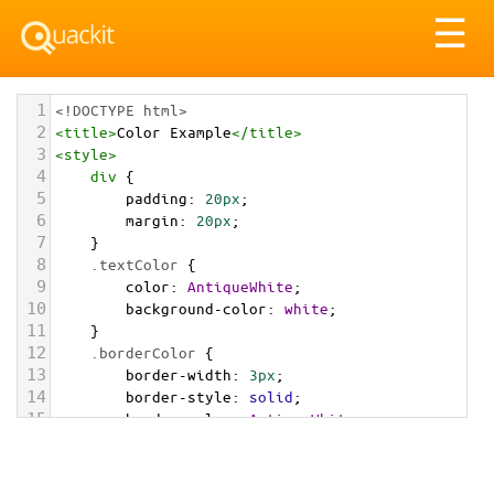
Tog
☰
nav
1
<!DOCTYPE html>
2
<
title
>
Color Example
</
title
>
3
<
style
>
4
div
 {
5
padding
: 
20px
;
6
margin
: 
20px
;
7
    }
8
.textColor
 {
9
color
: 
AntiqueWhite
;
10
background-color
: 
white
;
11
    }
12
.borderColor
 {
13
border-width
: 
3px
;
14
border-style
: 
solid
;
15
border-color
: 
AntiqueWhite
;
16
    }
17
.backgroundColor
 {
18
background-color
: 
AntiqueWhite
;