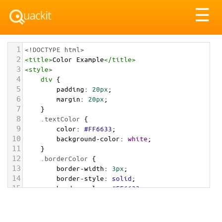
Tog
☰
nav
1
<!DOCTYPE html>
2
<
title
>
Color Example
</
title
>
3
<
style
>
4
div
 {
5
padding
: 
20px
;
6
margin
: 
20px
;
7
    }
8
.textColor
 {
9
color
: 
#FF6633
;
10
background-color
: 
white
;
11
    }
12
.borderColor
 {
13
border-width
: 
3px
;
14
border-style
: 
solid
;
15
border-color
: 
#FF6633
;
16
    }
17
.backgroundColor
 {
18
background-color
: 
#FF6633
;