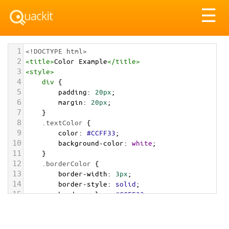
Tog
☰
nav
1
<!DOCTYPE html>
2
<
title
>
Color Example
</
title
>
3
<
style
>
4
div
 {
5
padding
: 
20px
;
6
margin
: 
20px
;
7
    }
8
.textColor
 {
9
color
: 
#CCFF33
;
10
background-color
: 
white
;
11
    }
12
.borderColor
 {
13
border-width
: 
3px
;
14
border-style
: 
solid
;
15
border-color
: 
#CCFF33
;
16
    }
17
.backgroundColor
 {
18
background-color
: 
#CCFF33
;