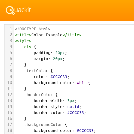
1
<!DOCTYPE html>
2
<
title
>
Color Example
</
title
>
3
<
style
>
4
div
 {
5
padding
: 
20px
;
6
margin
: 
20px
;
7
    }
8
.textColor
 {
9
color
: 
#CCCC33
;
10
background-color
: 
white
;
11
    }
12
.borderColor
 {
13
border-width
: 
3px
;
14
border-style
: 
solid
;
15
border-color
: 
#CCCC33
;
16
    }
17
.backgroundColor
 {
18
background-color
: 
#CCCC33
;