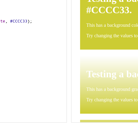
ite
, 
#CCCC33
);