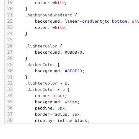
19
color
: 
white
;
20
    }
21
.backgroundGradient
 {
22
background
: 
linear-gradient
(
to
bottom
, 
wh
23
color
: 
white
;
24
    }
25
26
.lighterColor
 {
27
background
: 
#DBDB70
;
28
    }
29
.darkerColor
 {
30
background
: 
#8E8E23
;
31
    }
32
.lighterColor
 > 
p
, 
33
.darkerColor
 > 
p
 {
34
color
: 
black
;
35
background
: 
white
;
36
padding
: 
3px
;
37
border-radius
: 
3px
;
38
display
: 
inline-block
;
39
    }
40
</
style
>