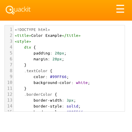
Tog
☰
nav
1
<!DOCTYPE html>
2
<
title
>
Color Example
</
title
>
3
<
style
>
4
div
 {
5
padding
: 
20px
;
6
margin
: 
20px
;
7
    }
8
.textColor
 {
9
color
: 
#99FF66
;
10
background-color
: 
white
;
11
    }
12
.borderColor
 {
13
border-width
: 
3px
;
14
border-style
: 
solid
;
15
border-color
: 
#99FF66
;
16
    }
17
.backgroundColor
 {
18
background-color
: 
#99FF66
;