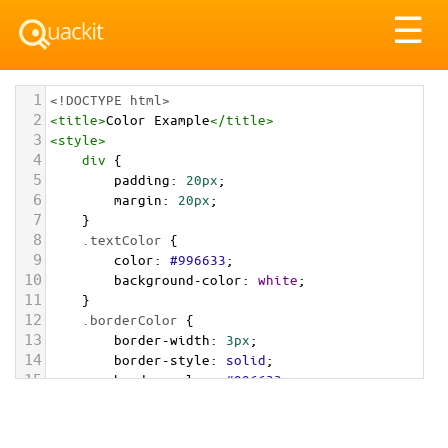
Tog
☰
nav
1
<!DOCTYPE html>
2
<
title
>
Color Example
</
title
>
3
<
style
>
4
div
 {
5
padding
: 
20px
;
6
margin
: 
20px
;
7
    }
8
.textColor
 {
9
color
: 
#996633
;
10
background-color
: 
white
;
11
    }
12
.borderColor
 {
13
border-width
: 
3px
;
14
border-style
: 
solid
;
15
border-color
: 
#996633
;
16
    }
17
.backgroundColor
 {
18
background-color
: 
#996633
;