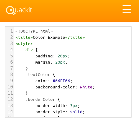
Tog
☰
nav
1
<!DOCTYPE html>
2
<
title
>
Color Example
</
title
>
3
<
style
>
4
div
 {
5
padding
: 
20px
;
6
margin
: 
20px
;
7
    }
8
.textColor
 {
9
color
: 
#66FF66
;
10
background-color
: 
white
;
11
    }
12
.borderColor
 {
13
border-width
: 
3px
;
14
border-style
: 
solid
;
15
border-color
: 
#66FF66
;
16
    }
17
.backgroundColor
 {
18
background-color
: 
#66FF66
;