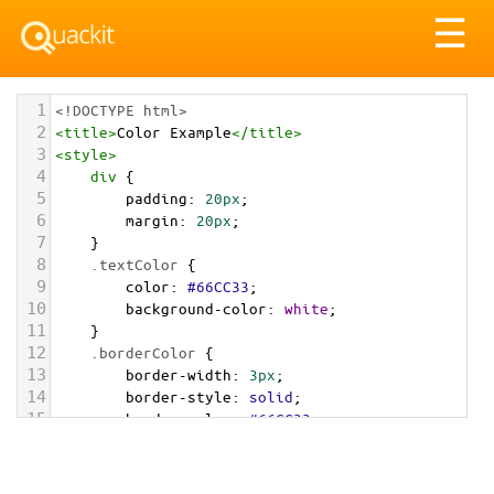
Tog
☰
nav
1
<!DOCTYPE html>
2
<
title
>
Color Example
</
title
>
3
<
style
>
4
div
 {
5
padding
: 
20px
;
6
margin
: 
20px
;
7
    }
8
.textColor
 {
9
color
: 
#66CC33
;
10
background-color
: 
white
;
11
    }
12
.borderColor
 {
13
border-width
: 
3px
;
14
border-style
: 
solid
;
15
border-color
: 
#66CC33
;
16
    }
17
.backgroundColor
 {
18
background-color
: 
#66CC33
;