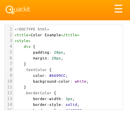
Tog
☰
nav
1
<!DOCTYPE html>
2
<
title
>
Color Example
</
title
>
3
<
style
>
4
div
 {
5
padding
: 
20px
;
6
margin
: 
20px
;
7
    }
8
.textColor
 {
9
color
: 
#6699CC
;
10
background-color
: 
white
;
11
    }
12
.borderColor
 {
13
border-width
: 
3px
;
14
border-style
: 
solid
;
15
border-color
: 
#6699CC
;
16
    }
17
.backgroundColor
 {
18
background-color
: 
#6699CC
;