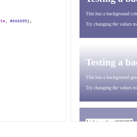
ite
, 
#666699
);