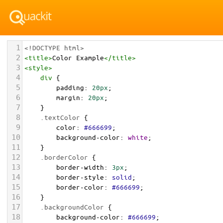
1
<!DOCTYPE html>
2
<
title
>
Color Example
</
title
>
3
<
style
>
4
div
 {
5
padding
: 
20px
;
6
margin
: 
20px
;
7
    }
8
.textColor
 {
9
color
: 
#666699
;
10
background-color
: 
white
;
11
    }
12
.borderColor
 {
13
border-width
: 
3px
;
14
border-style
: 
solid
;
15
border-color
: 
#666699
;
16
    }
17
.backgroundColor
 {
18
background-color
: 
#666699
;