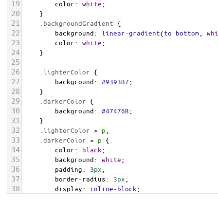
19
color
: 
white
;
20
    }
21
.backgroundGradient
 {
22
background
: 
linear-gradient
(
to
bottom
, 
wh
23
color
: 
white
;
24
    }
25
26
.lighterColor
 {
27
background
: 
#9393B7
;
28
    }
29
.darkerColor
 {
30
background
: 
#47476B
;
31
    }
32
.lighterColor
 > 
p
, 
33
.darkerColor
 > 
p
 {
34
color
: 
black
;
35
background
: 
white
;
36
padding
: 
3px
;
37
border-radius
: 
3px
;
38
display
: 
inline-block
;
39
    }
40
</
style
>