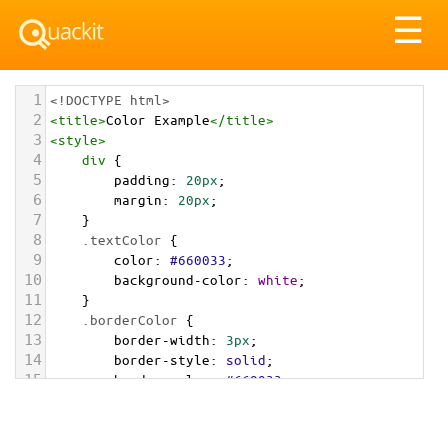
Tog
☰
nav
1
<!DOCTYPE html>
2
<
title
>
Color Example
</
title
>
3
<
style
>
4
div
 {
5
padding
: 
20px
;
6
margin
: 
20px
;
7
    }
8
.textColor
 {
9
color
: 
#660033
;
10
background-color
: 
white
;
11
    }
12
.borderColor
 {
13
border-width
: 
3px
;
14
border-style
: 
solid
;
15
border-color
: 
#660033
;
16
    }
17
.backgroundColor
 {
18
background-color
: 
#660033
;