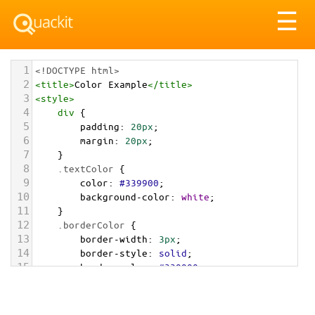
Tog
☰
nav
1
<!DOCTYPE html>
2
<
title
>
Color Example
</
title
>
3
<
style
>
4
div
 {
5
padding
: 
20px
;
6
margin
: 
20px
;
7
    }
8
.textColor
 {
9
color
: 
#339900
;
10
background-color
: 
white
;
11
    }
12
.borderColor
 {
13
border-width
: 
3px
;
14
border-style
: 
solid
;
15
border-color
: 
#339900
;
16
    }
17
.backgroundColor
 {
18
background-color
: 
#339900
;