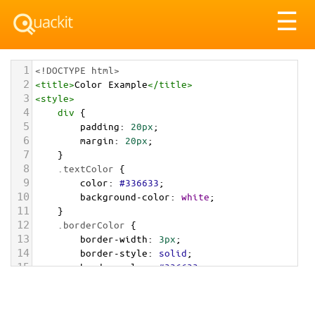
Tog
☰
nav
1
<!DOCTYPE html>
2
<
title
>
Color Example
</
title
>
3
<
style
>
4
div
 {
5
padding
: 
20px
;
6
margin
: 
20px
;
7
    }
8
.textColor
 {
9
color
: 
#336633
;
10
background-color
: 
white
;
11
    }
12
.borderColor
 {
13
border-width
: 
3px
;
14
border-style
: 
solid
;
15
border-color
: 
#336633
;
16
    }
17
.backgroundColor
 {
18
background-color
: 
#336633
;