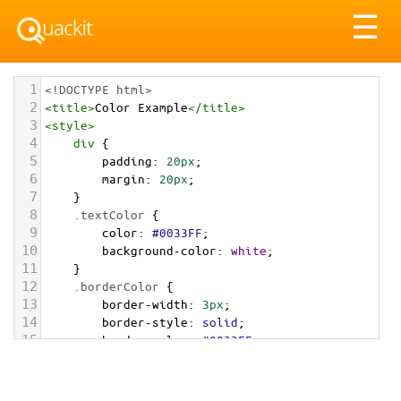
Tog
☰
nav
1
<!DOCTYPE html>
2
<
title
>
Color Example
</
title
>
3
<
style
>
4
div
 {
5
padding
: 
20px
;
6
margin
: 
20px
;
7
    }
8
.textColor
 {
9
color
: 
#0033FF
;
10
background-color
: 
white
;
11
    }
12
.borderColor
 {
13
border-width
: 
3px
;
14
border-style
: 
solid
;
15
border-color
: 
#0033FF
;
16
    }
17
.backgroundColor
 {
18
background-color
: 
#0033FF
;