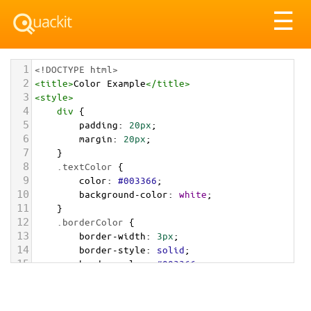
Tog
☰
nav
1
<!DOCTYPE html>
2
<
title
>
Color Example
</
title
>
3
<
style
>
4
div
 {
5
padding
: 
20px
;
6
margin
: 
20px
;
7
    }
8
.textColor
 {
9
color
: 
#003366
;
10
background-color
: 
white
;
11
    }
12
.borderColor
 {
13
border-width
: 
3px
;
14
border-style
: 
solid
;
15
border-color
: 
#003366
;
16
    }
17
.backgroundColor
 {
18
background-color
: 
#003366
;