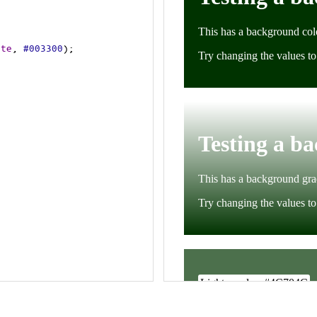
ite
, 
#003300
);