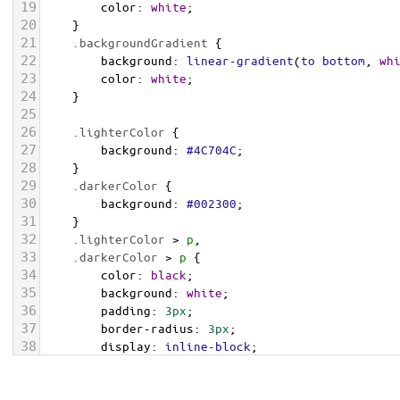
19
color
: 
white
;
20
    }
21
.backgroundGradient
 {
22
background
: 
linear-gradient
(
to
bottom
, 
wh
23
color
: 
white
;
24
    }
25
26
.lighterColor
 {
27
background
: 
#4C704C
;
28
    }
29
.darkerColor
 {
30
background
: 
#002300
;
31
    }
32
.lighterColor
 > 
p
, 
33
.darkerColor
 > 
p
 {
34
color
: 
black
;
35
background
: 
white
;
36
padding
: 
3px
;
37
border-radius
: 
3px
;
38
display
: 
inline-block
;
39
    }
40
</
style
>