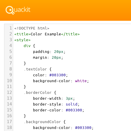
1
<!DOCTYPE html>
2
<
title
>
Color Example
</
title
>
3
<
style
>
4
div
 {
5
padding
: 
20px
;
6
margin
: 
20px
;
7
    }
8
.textColor
 {
9
color
: 
#003300
;
10
background-color
: 
white
;
11
    }
12
.borderColor
 {
13
border-width
: 
3px
;
14
border-style
: 
solid
;
15
border-color
: 
#003300
;
16
    }
17
.backgroundColor
 {
18
background-color
: 
#003300
;