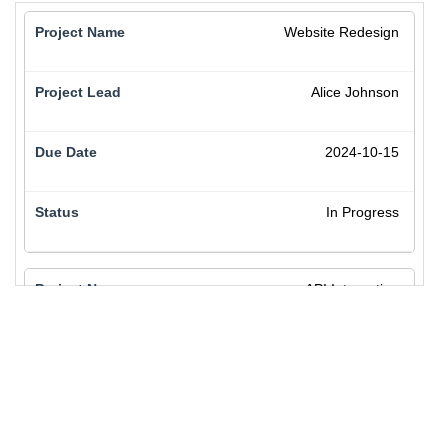
for screen readers */
19
@media
screen
and
 (
max-width
: 
768px
) {
20
.table-stacked
thead
 {
21
border
: 
none
;
22
clip
: 
rect
(
0
0
0
0
);
23
height
: 
1px
;
24
margin
: 
-1px
;