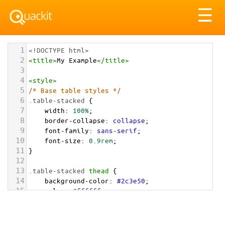
Tog
☰
nav
1
<!DOCTYPE html>
2
<
title
>
My Example
</
title
>
3
4
<
style
>
5
/* Base table styles */
6
.table-stacked
 {
7
width
: 
100%
;
8
border-collapse
: 
collapse
;
9
font-family
: 
sans-serif
;
10
font-size
: 
0.9rem
;
11
}
12
13
.table-stacked
thead
 {
14
background-color
: 
#2c3e50
;
15
color
: 
#ffffff
;
16
}
17
18
/* Visually hide thead on mobile, but keep 