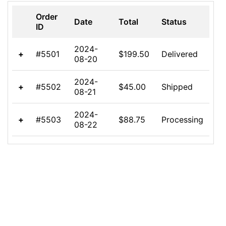
17
padding
: 
12px
;
18
border-bottom
: 
1px
solid
#ddd
;
19
}
20
/* This is the row the user clicks on */
21
.expandable-table
.row-expandable
 {
22
cursor
: 
pointer
;