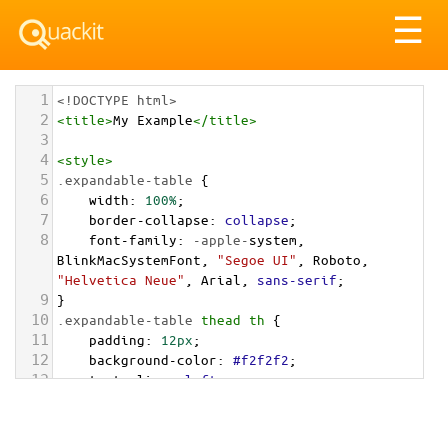
Tog
☰
nav
1
<!DOCTYPE html>
2
<
title
>
My Example
</
title
>
3
4
<
style
>
5
.expandable-table
 {
6
width
: 
100%
;
7
border-collapse
: 
collapse
;
8
font-family
: 
-apple-
system
, 
BlinkMacSystemFont
, 
"Segoe UI"
, 
Roboto
, 
"Helvetica Neue"
, 
Arial
, 
sans-serif
;
9
}
10
.expandable-table
thead
th
 {
11
padding
: 
12px
;
12
background-color
: 
#f2f2f2
;
13
text-align
: 
left
;
14
font-weight
: 
600
;
15
}
16
.expandable-table
tbody
td
 {