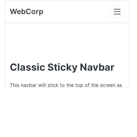
15
--color-text-primary
: 
#343a40
;
16
--color-text-secondary
: 
#6c757d
;
17
--color-primary-cta
: 
#0d6efd
;
18
--color-primary-cta-hover
: 
#0b5ed7
;
19
--color-border-subtle
: 
#e9ecef
;
20
21
--font-family-sans-serif
: 
-apple-
system
, 
BlinkMacSystemFont
, 
"Segoe UI"
, 
Roboto
, 
"Helvetica Neue"
, 
Arial
, 
sans-serif
;
22
--font-weight-normal
: 
400
;
23
--font-weight-bold
: 
600
;