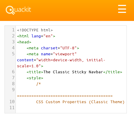
Tog
☰
nav
1
<!DOCTYPE html>
2
<
html
lang
=
"en"
>
3
<
head
>
4
<
meta
charset
=
"UTF-8"
>
5
<
meta
name
=
"viewport"
content
=
"width=device-width, initial-
scale=1.0"
>
6
<
title
>
The Classic Sticky Navbar
</
title
>
7
<
style
>
8
/*
9
========================================
10
        CSS Custom Properties (Classic Theme)
11
========================================
12
        */
13
        :
root
 {
14
--color-background
: 
#ffffff
;