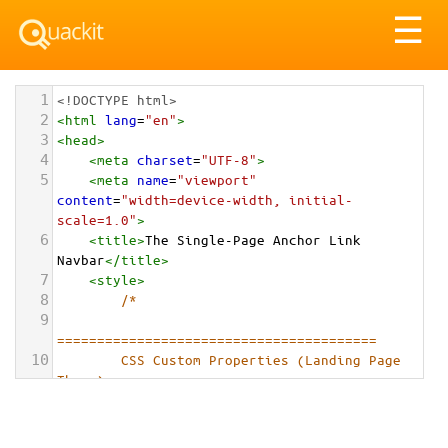
Tog
☰
nav
1
<!DOCTYPE html>
2
<
html
lang
=
"en"
>
3
<
head
>
4
<
meta
charset
=
"UTF-8"
>
5
<
meta
name
=
"viewport"
content
=
"width=device-width, initial-
scale=1.0"
>
6
<
title
>
The Single-Page Anchor Link 
Navbar
</
title
>
7
<
style
>
8
/*
9
========================================
10
        CSS Custom Properties (Landing Page 
Theme)
11
========================================
12
        */