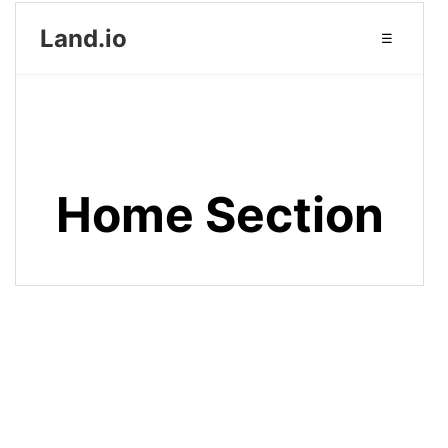
13
        :
root
 {
14
--color-background
: 
#ffffff
;
15
--color-text-primary
: 
#333
;
16
--color-text-secondary
: 
#555
;
17
--color-primary
: 
#6c5ce7
;
18
--color-primary-dark
: 
#5a4cc1
;
19
--color-border
: 
#eeeeee
;
20
21
--font-family-sans-serif
: 
"Montserrat"
, 
-apple-
system
, 
sans-serif
;
22
--navbar-height
: 
70px
;