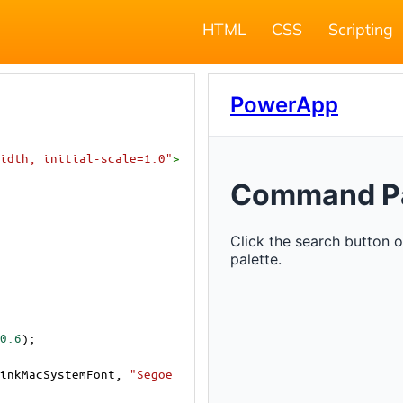
HTML
CSS
Scripting
idth, initial-scale=1.0"
>
0.6
);
inkMacSystemFont
, 
"Segoe 