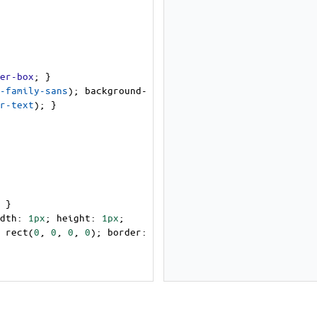
er-box
; }
-family-sans
); 
background-
r-text
); }
 }
dth
: 
1px
; 
height
: 
1px
; 
 
rect
(
0
, 
0
, 
0
, 
0
); 
border
: 
isplay
: 
flex
; 
align-items
: 
order-bottom
: 
1px
solid