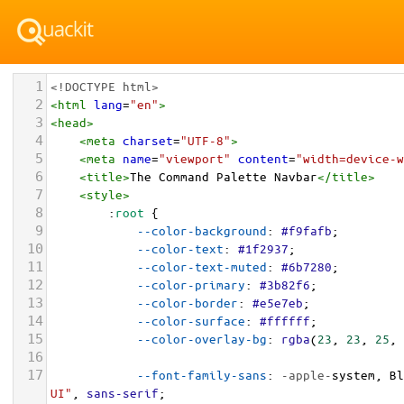
1
<!DOCTYPE html>
2
<
html
lang
=
"en"
>
3
<
head
>
4
<
meta
charset
=
"UTF-8"
>
5
<
meta
name
=
"viewport"
content
=
"width=device-w
6
<
title
>
The Command Palette Navbar
</
title
>
7
<
style
>
8
        :
root
 {
9
--color-background
: 
#f9fafb
;
10
--color-text
: 
#1f2937
;
11
--color-text-muted
: 
#6b7280
;
12
--color-primary
: 
#3b82f6
;
13
--color-border
: 
#e5e7eb
;
14
--color-surface
: 
#ffffff
;
15
--color-overlay-bg
: 
rgba
(
23
, 
23
, 
25
, 
16
17
--font-family-sans
: 
-apple-
system
, 
Bl
UI"
, 
sans-serif
;