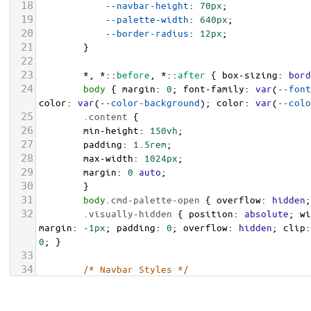
18
--navbar-height
: 
70px
;
19
--palette-width
: 
640px
;
20
--border-radius
: 
12px
;
21
        }
22
23
        *, *::
before
, *::
after
 { 
box-sizing
: 
bord
24
body
 { 
margin
: 
0
; 
font-family
: 
var
(
--font
color
: 
var
(
--color-background
); 
color
: 
var
(
--colo
25
.content
 {
26
min-height
: 
150vh
;
27
padding
: 
1.5rem
;
28
max-width
: 
1024px
;
29
margin
: 
0
auto
;
30
        }
31
body
.cmd-palette-open
 { 
overflow
: 
hidden
;
32
.visually-hidden
 { 
position
: 
absolute
; 
wi
margin
: 
-1px
; 
padding
: 
0
; 
overflow
: 
hidden
; 
clip
:
0
; }
33
34
/* Navbar Styles */
35
.navbar
 { 
height
: 
var
(
--navbar-height
); 
d
center
; 
background-color
: 
var
(
--color-surface
); 
b
var
(
--color-border
); }