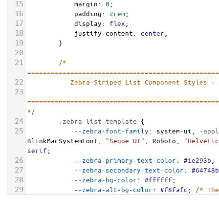
15
margin
: 
0
;
16
padding
: 
2rem
;
17
display
: 
flex
;
18
justify-content
: 
center
;
19
        }
20
21
/* 
=================================================
22
           Zebra-Striped List Component Styles -
23
=================================================
*/
24
.zebra-list-template
 {
25
--zebra-font-family
: 
system-ui
, 
-appl
BlinkMacSystemFont
, 
"Segoe UI"
, 
Roboto
, 
"Helvetic
serif
;
26
--zebra-primary-text-color
: 
#1e293b
;
27
--zebra-secondary-text-color
: 
#64748b
28
--zebra-bg-color
: 
#ffffff
;
29
--zebra-alt-bg-color
: 
#f8fafc
; 
/* The
30
--zebra-border-color
: 
#e5e7eb
;
31
font-family
: 
var
(
--zebra-font-family
)