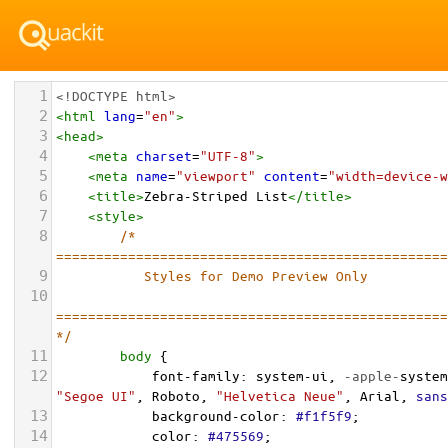
1
<!DOCTYPE html>
2
<
html
lang
=
"en"
>
3
<
head
>
4
<
meta
charset
=
"UTF-8"
>
5
<
meta
name
=
"viewport"
content
=
"width=device-w
6
<
title
>
Zebra-Striped List
</
title
>
7
<
style
>
8
/* 
=================================================
9
           Styles for Demo Preview Only
10
=================================================
*/
11
body
 {
12
font-family
: 
system-ui
, 
-apple-
system
"Segoe UI"
, 
Roboto
, 
"Helvetica Neue"
, 
Arial
, 
sans
13
background-color
: 
#f1f5f9
;
14
color
: 
#475569
;