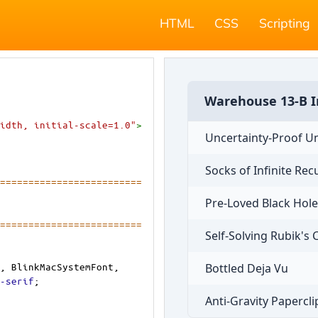
HTML
CSS
Scripting
idth, initial-scale=1.0"
>
=========================
========================= 
, 
BlinkMacSystemFont
, 
-serif
;