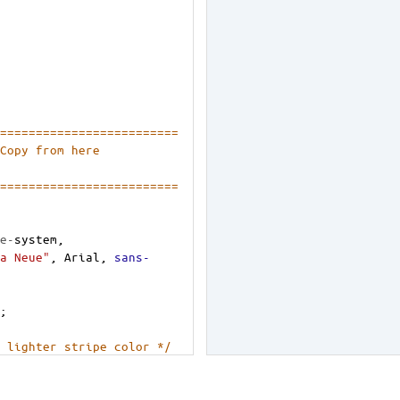
=========================
 Copy from here
========================= 
e-
system
, 
a Neue"
, 
Arial
, 
sans-
;
 lighter stripe color */
;