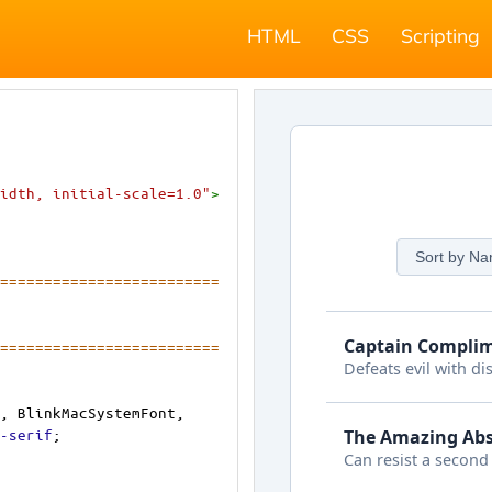
HTML
CSS
Scripting
idth, initial-scale=1.0"
>
=========================
========================= 
, 
BlinkMacSystemFont
, 
-serif
;