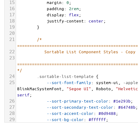
15
margin
: 
0
;
16
padding
: 
2rem
;
17
display
: 
flex
;
18
justify-content
: 
center
;
19
        }
20
21
/* 
=================================================
22
           Sortable List Component Styles - Copy
23
=================================================
*/
24
.sortable-list-template
 {
25
--sort-font-family
: 
system-ui
, 
-apple
BlinkMacSystemFont
, 
"Segoe UI"
, 
Roboto
, 
"Helvetic
serif
;
26
--sort-primary-text-color
: 
#1e293b
;
27
--sort-secondary-text-color
: 
#64748b
;
28
--sort-accent-color
: 
#0d9488
;
29
--sort-bg-color
: 
#ffffff
;
30
--sort-border-color
: 
#cbd5e1
;
31
font-family
: 
var
(
--sort-font-family
);