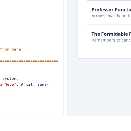
=========================
 from here
========================= 
-
system
, 
a Neue"
, 
Arial
, 
sans-