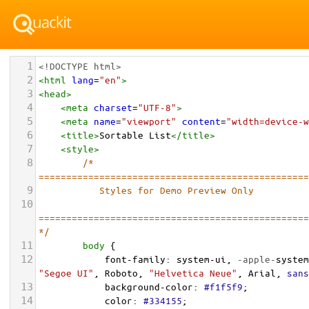
1
<!DOCTYPE html>
2
<
html
lang
=
"en"
>
3
<
head
>
4
<
meta
charset
=
"UTF-8"
>
5
<
meta
name
=
"viewport"
content
=
"width=device-w
6
<
title
>
Sortable List
</
title
>
7
<
style
>
8
/* 
=================================================
9
           Styles for Demo Preview Only
10
=================================================
*/
11
body
 {
12
font-family
: 
system-ui
, 
-apple-
system
"Segoe UI"
, 
Roboto
, 
"Helvetica Neue"
, 
Arial
, 
sans
13
background-color
: 
#f1f5f9
;
14
color
: 
#334155
;