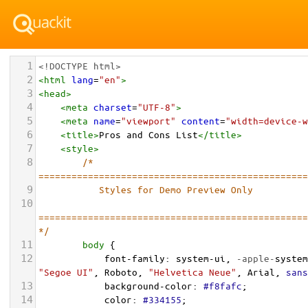
1
<!DOCTYPE html>
2
<
html
lang
=
"en"
>
3
<
head
>
4
<
meta
charset
=
"UTF-8"
>
5
<
meta
name
=
"viewport"
content
=
"width=device-w
6
<
title
>
Pros and Cons List
</
title
>
7
<
style
>
8
/* 
=================================================
9
           Styles for Demo Preview Only
10
=================================================
*/
11
body
 {
12
font-family
: 
system-ui
, 
-apple-
system
"Segoe UI"
, 
Roboto
, 
"Helvetica Neue"
, 
Arial
, 
sans
13
background-color
: 
#f8fafc
;
14
color
: 
#334155
;