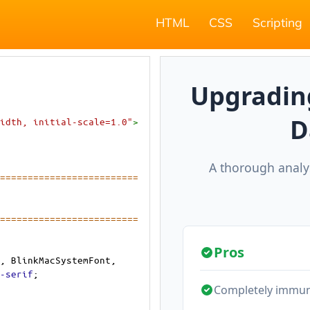
HTML
CSS
Scripting
idth, initial-scale=1.0"
>
=========================
========================= 
, 
BlinkMacSystemFont
, 
-serif
;