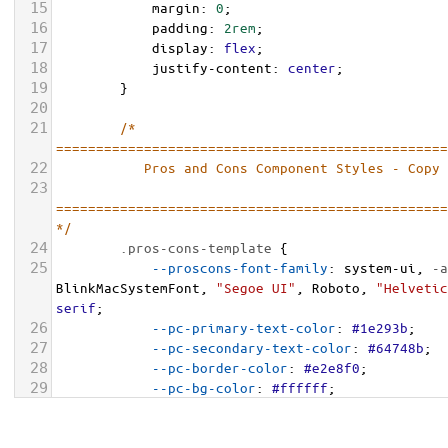
15
margin
: 
0
;
16
padding
: 
2rem
;
17
display
: 
flex
;
18
justify-content
: 
center
;
19
        }
20
21
/* 
=================================================
22
           Pros and Cons Component Styles - Copy
23
=================================================
*/
24
.pros-cons-template
 {
25
--proscons-font-family
: 
system-ui
, 
-a
BlinkMacSystemFont
, 
"Segoe UI"
, 
Roboto
, 
"Helvetic
serif
;
26
--pc-primary-text-color
: 
#1e293b
;
27
--pc-secondary-text-color
: 
#64748b
;
28
--pc-border-color
: 
#e2e8f0
;
29
--pc-bg-color
: 
#ffffff
;
30
--pc-pro-color
: 
#16a34a
;
31
--pc-con-color
: 
#dc2626
;