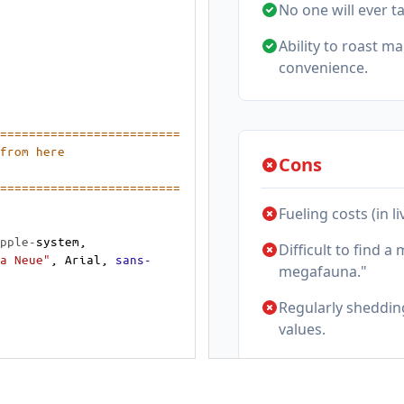
=========================
 from here
========================= 
pple-
system
, 
a Neue"
, 
Arial
, 
sans-