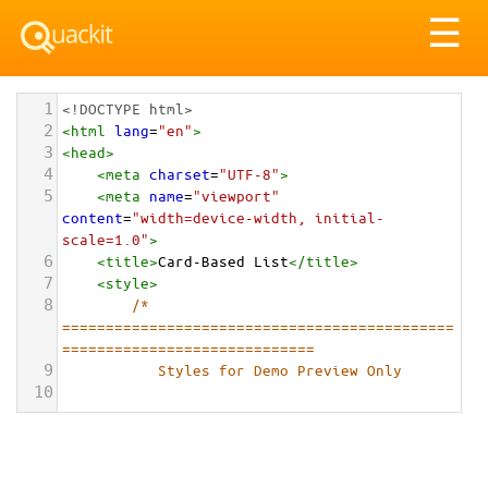
Tog
☰
nav
1
<!DOCTYPE html>
2
<
html
lang
=
"en"
>
3
<
head
>
4
<
meta
charset
=
"UTF-8"
>
5
<
meta
name
=
"viewport"
content
=
"width=device-width, initial-
scale=1.0"
>
6
<
title
>
Card-Based List
</
title
>
7
<
style
>
8
/* 
=============================================
=============================
9
           Styles for Demo Preview Only
10
=============================================
============================= */
11
body
 {
12
font-family
: 
system-ui
, 
-apple-