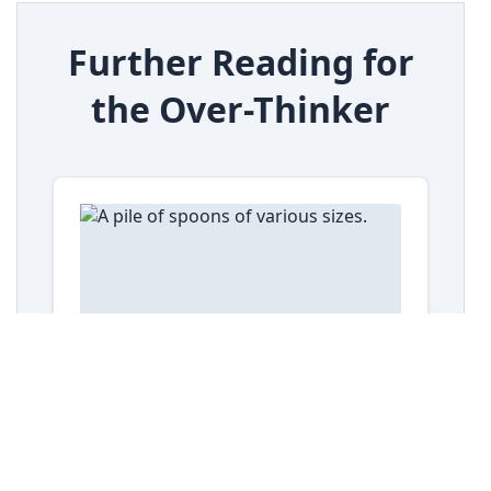
system
, 
BlinkMacSystemFont
, 
"Segoe UI"
, 
Roboto
, 
"Helvetica Neue"
, 
Arial
, 
sans-serif
;
13
background-color
: 
#f1f5f9
;
14
color
: 
#334155
;
15
margin
: 
0
;
16
padding
: 
2rem
;
17
display
: 
flex
;
18
justify-content
: 
center
;
19
        }
20
21
/* 
=============================================
=============================