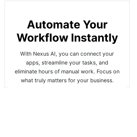
16
--tcf-text-color
: 
#212529
;
17
--tcf-headline-color
: 
#000000
;
18
--tcf-cta-bg
: 
#007bff
;
19
--tcf-cta-hover-bg
: 
#0069d9
;
20
--tcf-cta-text-color
: 
#ffffff
;
21
    }