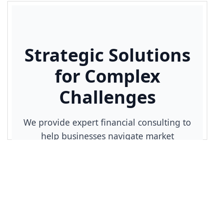
16
--ps-hero-headline-color
: 
#111827
;
17
--ps-hero-cta-bg
: 
#1e40af
;
18
--ps-hero-cta-hover-bg
: 
#1e3a8a
;
19
--ps-hero-cta-text-color
: 
#ffffff
;
20
--ps-hero-max-width
: 
800px
;
21
    }