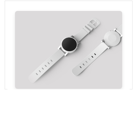
16
--psh-bg-color
: 
#ffffff
;
17
--psh-cta-bg
: 
#0056b3
;
18
--psh-cta-hover-bg
: 
#004494
;
19
--psh-cta-text
: 
#ffffff
;
20
--psh-price-color
: 
#007bff
;
21
    }