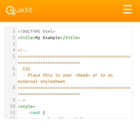
Tog
☰
nav
1
<!DOCTYPE html>
2
<
title
>
My Example
</
title
>
3
4
<!-- 
5
=============================================
=========================
6
CSS
7
- Place this in your <head> or in an 
external stylesheet.
8
=============================================
=========================
9
-->
10
<
style
>
11
    :
root
 {
12
--psh-padding
: 
1.5rem
;
13
--psh-max-width
: 
1200px
;
14
--psh-gap
: 
2rem
;
15
--psh-text-color
: 
#1a1a1a
;