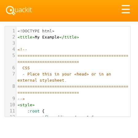
Tog
☰
nav
1
<!DOCTYPE html>
2
<
title
>
My Example
</
title
>
3
4
<!-- 
5
=============================================
=========================
6
CSS
7
- Place this in your <head> or in an 
external stylesheet.
8
=============================================
=========================
9
-->
10
<
style
>
11
    :
root
 {
12
--ifh-padding
: 
4rem
1.5rem
;
13
--ifh-bg-color
: 
#f8fafc
;
14
--ifh-text-color
: 
#374151
;
15
--ifh-headline-color
: 
#0f172a
;