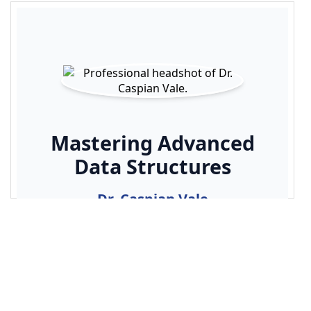
16
--ifh-name-color
: 
#1e3a8a
;
17
--ifh-cta-bg
: 
#1e3a8a
;
18
--ifh-cta-hover-bg
: 
#1e40af
;
19
--ifh-cta-text-color
: 
#ffffff
;
20
--ifh-max-width
: 
1000px
;
21
    }