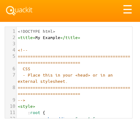
Tog
☰
nav
1
<!DOCTYPE html>
2
<
title
>
My Example
</
title
>
3
4
<!-- 
5
=============================================
=========================
6
CSS
7
- Place this in your <head> or in an 
external stylesheet.
8
=============================================
=========================
9
-->
10
<
style
>
11
    :
root
 {
12
--cvh-padding
: 
5rem
1.5rem
;
13
--cvh-min-height
: 
400px
;
14
--cvh-bg-color
: 
#f9fafb
;
15
--cvh-text-color
: 
#4b5563
;