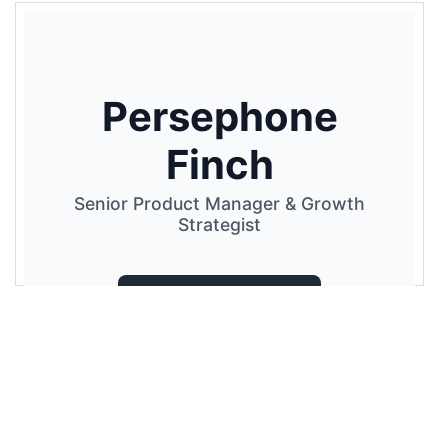
16
--cvh-headline-color
: 
#111827
;
17
--cvh-cta-bg
: 
#1f2937
;
18
--cvh-cta-hover-bg
: 
#000
;
19
--cvh-cta-text-color
: 
#ffffff
;
20
    }
21
.cv-hero
 {