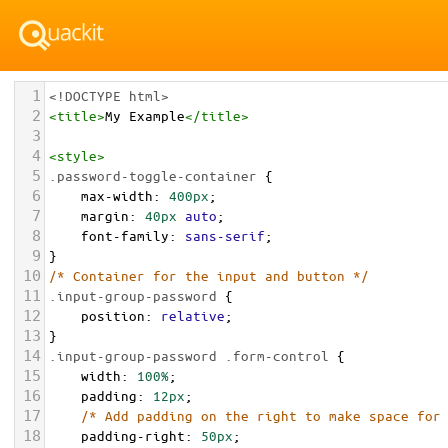
1
<!DOCTYPE html>
2
<
title
>
My Example
</
title
>
3
4
<
style
>
5
.password-toggle-container
 {
6
max-width
: 
400px
;
7
margin
: 
40px
auto
;
8
font-family
: 
sans-serif
;
9
}
10
/* Container for the input and button */
11
.input-group-password
 {
12
position
: 
relative
;
13
}
14
.input-group-password
.form-control
 {
15
width
: 
100%
;
16
padding
: 
12px
;
17
/* Add padding on the right to make space for
18
padding-right
: 
50px
; 