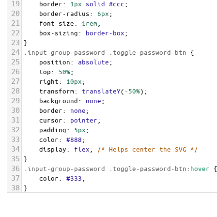
19
border
: 
1px
solid
#ccc
;
20
border-radius
: 
6px
;
21
font-size
: 
1rem
;
22
box-sizing
: 
border-box
;
23
}
24
.input-group-password
.toggle-password-btn
 {
25
position
: 
absolute
;
26
top
: 
50%
;
27
right
: 
10px
;
28
transform
: 
translateY
(
-50%
);
29
background
: 
none
;
30
border
: 
none
;
31
cursor
: 
pointer
;
32
padding
: 
5px
;
33
color
: 
#888
;
34
display
: 
flex
; 
/* Helps center the SVG */
35
}
36
.input-group-password
.toggle-password-btn
:
hover
 
37
color
: 
#333
;
38
}
39
.input-group-password
.toggle-password-btn
svg
 {
40
width
: 
24px
;
height
: 
24px
;