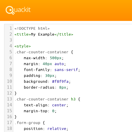
1
<!DOCTYPE html>
2
<
title
>
My Example
</
title
>
3
4
<
style
>
5
.char-counter-container
 {
6
max-width
: 
500px
;
7
margin
: 
40px
auto
;
8
font-family
: 
sans-serif
;
9
padding
: 
30px
;
10
background
: 
#f8f9fa
;
11
border-radius
: 
8px
;
12
}
13
.char-counter-container
h3
 {
14
text-align
: 
center
;
15
margin-top
: 
0
;
16
}
17
.form-group
 {
18
position
: 
relative
;