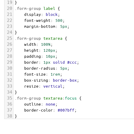
19
}
20
.form-group
label
 {
21
display
: 
block
;
22
font-weight
: 
500
;
23
margin-bottom
: 
5px
;
24
}
25
.form-group
textarea
 {
26
width
: 
100%
;
27
height
: 
120px
;
28
padding
: 
10px
;
29
border
: 
1px
solid
#ccc
;
30
border-radius
: 
5px
;
31
font-size
: 
1rem
;
32
box-sizing
: 
border-box
;
33
resize
: 
vertical
;
34
}
35
.form-group
textarea
:
focus
 {
36
outline
: 
none
;
37
border-color
: 
#007bff
;
38
}
39
/* -- Counter styles -- */
40
.char-counter
 {
text-align
: 
right
;