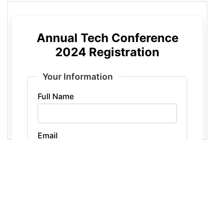
margin
: 
0
; }
16
17
.event-reg-container
fieldset
 {
18
border
: 
1px
solid
#ddd
;
19
border-radius
: 
6px
;
20
padding
: 
20px
;
21
margin-bottom
: 
20px
;
22
}