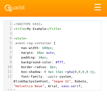
Tog
☰
nav
1
<!DOCTYPE html>
2
<
title
>
My Example
</
title
>
3
4
<
style
>
5
.event-reg-container
 {
6
max-width
: 
600px
;
7
margin
: 
30px
auto
;
8
padding
: 
30px
;
9
background-color
: 
#fff
;
10
border-radius
: 
8px
;
11
box-shadow
: 
0
4px
15px
rgba
(
0
,
0
,
0
,
0.1
);
12
font-family
: 
-apple-
system
, 
BlinkMacSystemFont
, 
"Segoe UI"
, 
Roboto
, 
"Helvetica Neue"
, 
Arial
, 
sans-serif
;
13
}
14
.event-reg-container
.form-header
 { 
text-
align
: 
center
; 
margin-bottom
: 
25px
; }
15
.event-reg-container
.form-header
h2
 { 